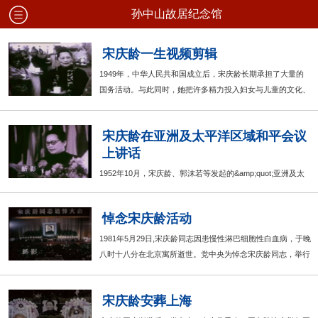
孙中山故居纪念馆
宋庆龄一生视频剪辑
1949年，中华人民共和国成立后，宋庆龄长期承担了大量的
国务活动。与此同时，她把许多精力投入妇女与儿童的文化、
教育、卫生与福利事业中。....更多>>
宋庆龄在亚洲及太平洋区域和平会议
上讲话
1952年10月，宋庆龄、郭沫若等发起的&amp;quot;亚洲及太
平洋区域和平会议&amp;quot;在北京召开，这是宋庆龄在会议
上讲话。....更多>>
悼念宋庆龄活动
1981年5月29日,宋庆龄同志因患慢性淋巴细胞性白血病，于晚
八时十八分在北京寓所逝世。党中央为悼念宋庆龄同志，举行
了隆重的悼念活动。....更多>>
宋庆龄安葬上海