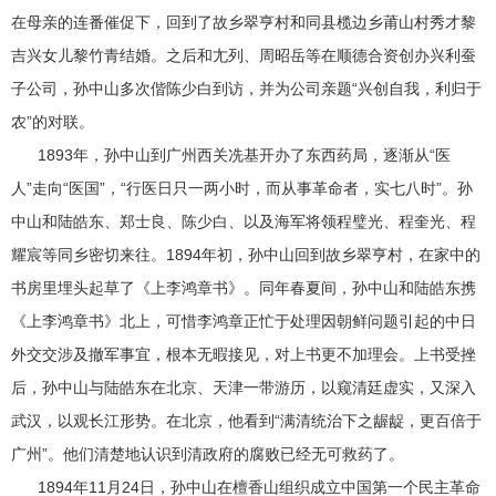
在母亲的连番催促下，回到了故乡翠亨村和同县榄边乡莆山村秀才黎
吉兴女儿黎竹青结婚。之后和尢列、周昭岳等在顺德合资创办兴利蚕
子公司，孙中山多次偕陈少白到访，并为公司亲题“兴创自我，利归于
农”的对联。
1893年，孙中山到广州西关冼基开办了东西药局，逐渐从“医
人”走向“医国”，“行医日只一两小时，而从事革命者，实七八时”。孙
中山和陆皓东、郑士良、陈少白、以及海军将领程璧光、程奎光、程
耀宸等同乡密切来往。1894年初，孙中山回到故乡翠亨村，在家中的
书房里埋头起草了《上李鸿章书》。同年春夏间，孙中山和陆皓东携
《上李鸿章书》北上，可惜李鸿章正忙于处理因朝鲜问题引起的中日
外交交涉及撤军事宜，根本无暇接见，对上书更不加理会。上书受挫
后，孙中山与陆皓东在北京、天津一带游历，以窥清廷虚实，又深入
武汉，以观长江形势。在北京，他看到“满清统治下之龌龊，更百倍于
广州”。他们清楚地认识到清政府的腐败已经无可救药了。
1894年11月24日，孙中山在檀香山组织成立中国第一个民主革命