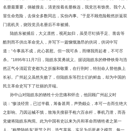
名册最重要，倘被搜去，清吏按着名册株连，我党岂有馀类。我个人
冒生命危险，去保全多数同志，实份内事。”于是不顾危险毅然折返双
门底机关，烧毁党员名册后不幸被捕。
陆皓东被捕后，大义凛然，视死如归，虽受尽钉插手足、凿齿等
酷刑而不供出革命党人，并写下一篇慷慨激昂的供词，供词中写
道：“今事虽不成，此心甚慰。但一我可杀，而继我而起者，不可尽
杀。”1895年11月7日，陆皓东英勇就义。据说陆皓东的铮铮铁骨与浩
然正气令清廷官吏都为之折服和敬重，在行刑时，特别命人替他换上
长衫。广州起义虽然失败了，但陆皓东等烈士们的鲜血，却为中国的
民主革命史写下了壮丽的开端。
孙中山对陆皓东的牺牲十分悲痛和怀念，他回顾广州起义时
说：“惨淡经营，已过半载，筹备甚周，声势颇众，本可一击而生绝大
之影响。乃因运械不慎，致海关搜获手枪六百余杆，事机乃泄，而吾
党健将陆皓东殉焉。此为中国有史以来为共和革命而牺牲者之第一
人。”称赞陆皓东“死节之烈，浩气英风，实足为后死者之模范。每一