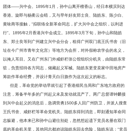
团体——兴中会。1895年1月，孙中山离开檀香山，经日本横滨到达
香港。旋即与杨衢云会晤，又与早年好友郑士良、陆皓东、陈少白、
黄咏商等接触，“拟联络全新革命同志，扩大兴中会之组织，以利进
行”。1895年2月香港兴中会成立。1895年3月下旬，孙中山和陆皓
东、郑士良等到广州建立兴中会分会，租得广州双门底王氏书舍（旧
址在今广州市青年文化宫）等地方为会所，对外假称农学会的名义，
以掩人耳目。又在广州东门外咸虾栏张公馆组织分机关，由陆皓东常
驻，负责招待各方同志，储藏起义军械。陆皓东更变卖家中田地房产
筹款作革命经费，并设计青天白日旗作为这次起义的标志。
但是，革命党的举动早就引起了香港殖民当局和广东地方政府的
注意，筹备半年多的广州起义未及发动就流产了。两广总督谭钟麟接
到兴中会起义的消息后，急调营勇1500多人回广州防卫，并派人搜查
王氏书舍、咸虾栏等革命党机关。陆皓东得到消息，即刻通知革命同
志躲避，他本来已和孙中山避往别处，忽然想起遗下党员名册在双门
底的革命机关里，其他同志都劝说陆皓东回去危险，陆皓东说：“党员