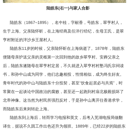
陆皓东(右一)与家人合影
陆皓东（1867~1895），名中桂，字献香，号皓东，翠亨村人，
生于上海。父亲陆怀昕，在上海经商及任洋行经纪，生母王氏，是翠
亨村附近的泮沙乡王屋村人。
陆皓东11岁的时候，父亲陆怀昕在上海病逝了。1878年，陆皓东
便随母亲护送父亲的灵柩第一次回到他的故乡翠亨村。安葬父亲之
后，陆皓东遂随母在翠亨村定居，不久就进入翠亨村村塾冯氏宗祠读
书，和孙中山成为同学，他们志趣相投，性情相似，成为终生好友。
青年时代的孙中山与陆皓东十分投契，甚至“饮食起居必与共焉”，时
常聚在一起谈论中国政治的腐败，甚至还一起跑到村庙北极殿损坏了
北帝神像。这当然为村民所强烈反对，于是孙中山离开往香港求学，
而陆皓东后来则转赴上海。
陆皓东到上海后，转而学习电报和英文，后考入芜湖电报局做翻
译生，据说不久因工作出色还升为领班。1889年，已经22岁的陆皓东