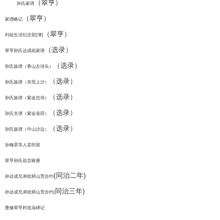
（翠亨）
孙氏家谱
（翠亨）
家谱略记
（翠亨）
列祖生没纪念部[簿]
（选录）
翠亨孙氏达成祖家谱
（选录）
孙氏族谱（香山左埗头）
（选录）
孙氏族谱（东莞上沙）
（选录）
孙氏族谱（紫金忠坝）
（选录）
孙氏支谱（紫金袁田）
（选录）
孙氏族谱（中山沙边）
孙梅景等人卖田契
翠亨孙氏祖尝账册
(同治二年)
孙达成兄弟批耕山荒合约
同治三年)
孙达成兄弟批耕山荒合约(
重修翠亨村祖庙碑记