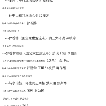
---东莞市举行座谈会探讨 杨维敏
中山先生始祖来自东莞
---孙中山祖籍座谈会侧记 夏木
曾若醉
孙中山祖先从何处迁来？
孙中山系同何门？
---罗香林《国父家世源流考》的三大错误 谭彼岸
关于孙中山的祖籍问题
---罗香林教授《国父家世源流考》辨误 邱捷 李伯新
（选录） 金冲及
在孙中山研究国际学术讨论会闭幕会上的发言
舒斯华 王延 张祝强 蒋作绍
孙中山先生家世源流考证
翠亨孙氏源出东莞之说不能成立
---与李伯新、邱捷同志商榷 洪永珊 舒斯华
薛翘 刘劲峰
孙中山先生家世源流续考
“紫金说”与“东莞说”孰是孰非
张方