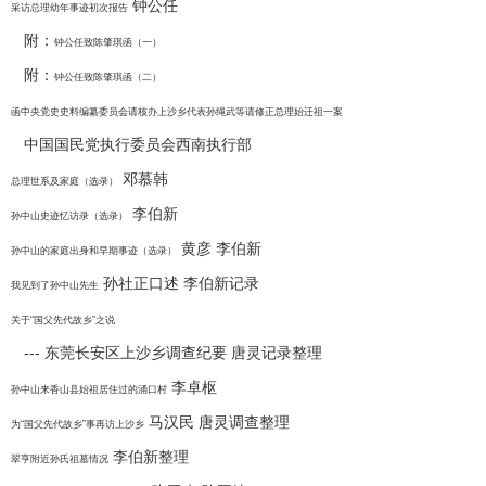
钟公任
采访总理幼年事迹初次报告
附：
钟公任致陈肇琪函（一）
附：
钟公任致陈肇琪函（二）
函中央党史史料编纂委员会请核办上沙乡代表孙绳武等请修正总理始迁祖一案
中国国民党执行委员会西南执行部
邓慕韩
总理世系及家庭（选录）
李伯新
孙中山史迹忆访录（选录）
黄彦 李伯新
孙中山的家庭出身和早期事迹（选录）
孙社正口述 李伯新记录
我见到了孙中山先生
关于“国父先代故乡”之说
--- 东莞长安区上沙乡调查纪要 唐灵记录整理
李卓枢
孙中山来香山县始祖居住过的涌口村
马汉民 唐灵调查整理
为“国父先代故乡”事再访上沙乡
李伯新整理
翠亨附近孙氏祖墓情况