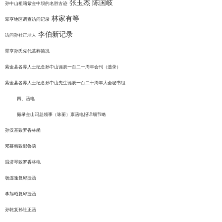
张玉杰 陈国岐
孙中山祖籍紫金中坝的名胜古迹
林家有等
翠亨地区调查访问记录
李伯新记录
访问孙社正老人
翠亨孙氏先代墓葬简况
紫金县各界人士纪念孙中山诞辰一百二十周年会刊（选录）
紫金县各界人士纪念孙中山先生诞辰一百二十周年大会秘书组
四、函电
撮录金山冯总领事（咏蘅）禀函电报详细节略
孙汉基致罗香林函
邓慕韩致邹鲁函
温济琴致罗香林电
杨连逢复邱捷函
李旭昭复邱捷函
孙乾复孙社正函