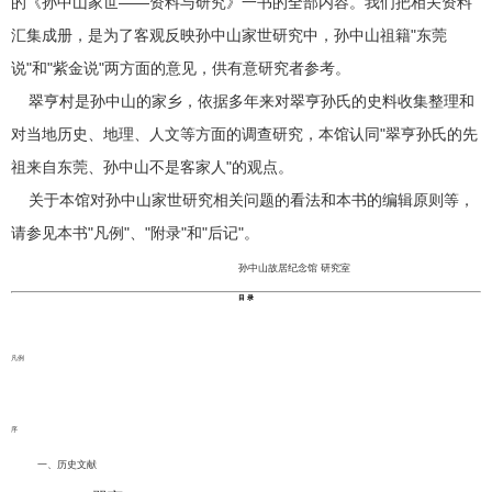
的《孙中山家世——资料与研究》一书的全部内容。我们把相关资料
汇集成册，是为了客观反映孙中山家世研究中，孙中山祖籍"东莞
说"和"紫金说"两方面的意见，供有意研究者参考。
翠亨村是孙中山的家乡，依据多年来对翠亨孙氏的史料收集整理和
对当地历史、地理、人文等方面的调查研究，本馆认同"翠亨孙氏的先
祖来自东莞、孙中山不是客家人"的观点。
关于本馆对孙中山家世研究相关问题的看法和本书的编辑原则等，
请参见本书"凡例"、"附录"和"后记"。
孙中山故居纪念馆 研究室
目 录
凡例
序
一、历史文献