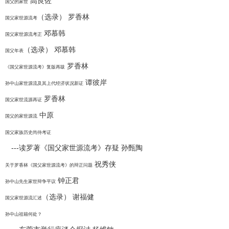
高良佐
国父的家世
（选录） 罗香林
国父家世源流考
邓慕韩
国父家世源流考正
（选录） 邓慕韩
国父年表
罗香林
《国父家世源流考》复版再跋
谭彼岸
孙中山家世源流及其上代经济状况新证
罗香林
国父家世流源再证
中原
国父的家世源流
国父家族历史尚待考证
---读罗著《国父家世源流考》存疑 孙甄陶
祝秀侠
关于罗香林《国父家世源流考》的辩正问题
钟正君
孙中山先生家世辩争平议
（选录） 谢福健
国父家世源流汇述
孙中山祖籍何处？