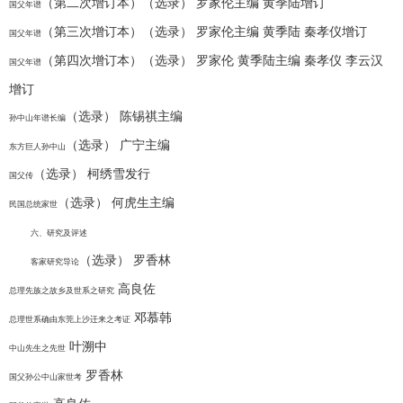
（第二次增订本）（选录） 罗家伦主编 黄季陆增订
国父年谱
（第三次增订本）（选录） 罗家伦主编 黄季陆 秦孝仪增订
国父年谱
（第四次增订本）（选录） 罗家伦 黄季陆主编 秦孝仪 李云汉
国父年谱
增订
（选录） 陈锡祺主编
孙中山年谱长编
（选录） 广宁主编
东方巨人孙中山
（选录） 柯绣雪发行
国父传
（选录） 何虎生主编
民国总统家世
六、研究及评述
（选录） 罗香林
客家研究导论
高良佐
总理先族之故乡及世系之研究
邓慕韩
总理世系确由东莞上沙迁来之考证
叶溯中
中山先生之先世
罗香林
国父孙公中山家世考