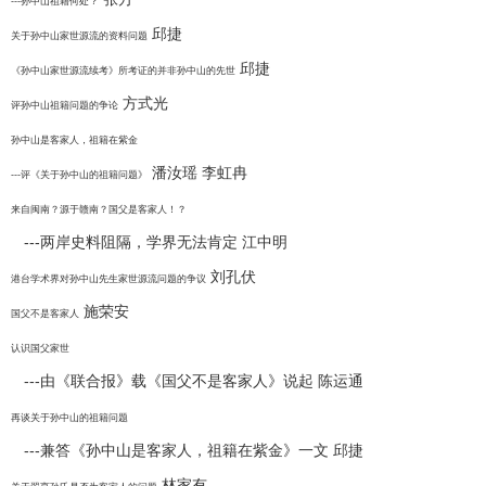
---孙中山祖籍何处？
邱捷
关于孙中山家世源流的资料问题
邱捷
《孙中山家世源流续考》所考证的并非孙中山的先世
方式光
评孙中山祖籍问题的争论
孙中山是客家人，祖籍在紫金
潘汝瑶 李虹冉
---评《关于孙中山的祖籍问题》
来自闽南？源于赣南？国父是客家人！？
---两岸史料阻隔，学界无法肯定 江中明
刘孔伏
港台学术界对孙中山先生家世源流问题的争议
施荣安
国父不是客家人
认识国父家世
---由《联合报》载《国父不是客家人》说起 陈运通
再谈关于孙中山的祖籍问题
---兼答《孙中山是客家人，祖籍在紫金》一文 邱捷
林家有