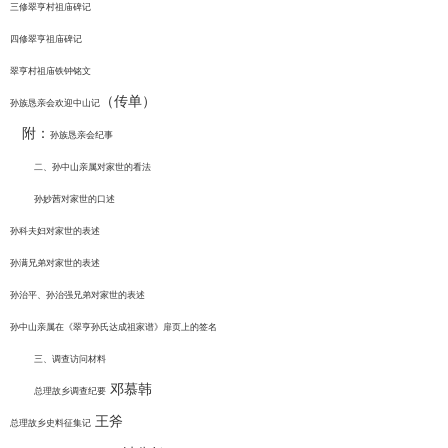
三修翠亨村祖庙碑记
四修翠亨祖庙碑记
翠亨村祖庙铁钟铭文
（传单）
孙族恳亲会欢迎中山记
附：
孙族恳亲会纪事
二、孙中山亲属对家世的看法
孙妙茜对家世的口述
孙科夫妇对家世的表述
孙满兄弟对家世的表述
孙治平、孙治强兄弟对家世的表述
孙中山亲属在《翠亨孙氏达成祖家谱》扉页上的签名
三、调查访问材料
邓慕韩
总理故乡调查纪要
王斧
总理故乡史料征集记