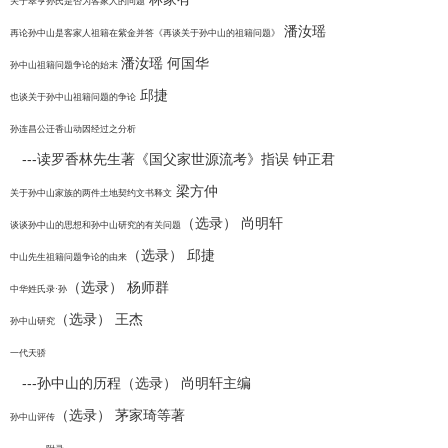
关于翠亨孙氏是否为客家人的问题
潘汝瑶
再论孙中山是客家人祖籍在紫金并答《再谈关于孙中山的祖籍问题》
潘汝瑶 何国华
孙中山祖籍问题争论的始末
邱捷
也谈关于孙中山祖籍问题的争论
孙连昌公迁香山动因经过之分析
---读罗香林先生著《国父家世源流考》指误 钟正君
梁方仲
关于孙中山家族的两件土地契约文书释文
（选录） 尚明轩
谈谈孙中山的思想和孙中山研究的有关问题
（选录） 邱捷
中山先生祖籍问题争论的由来
（选录） 杨师群
中华姓氏录·孙
（选录） 王杰
孙中山研究
一代天骄
---孙中山的历程（选录） 尚明轩主编
（选录） 茅家琦等著
孙中山评传