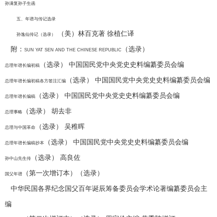
孙满复孙子生函
五、年谱与传记选录
（美）林百克著 徐植仁译
孙逸仙传记（选录）
附：
（选录）
SUN YAT SEN AND THE CHINESE REPUBLIC
（选录） 中国国民党中央党史史料编纂委员会编
总理年谱长编初稿
（选录） 中国国民党中央党史史料编纂委员会编
总理年谱长编初稿各方签注汇编
（选录） 中国国民党中央党史史料编纂委员会编
总理年谱长编稿
（选录） 胡去非
总理事略
（选录） 吴稚晖
总理与中国革命
（选录） 中国国民党中央党史史料编纂委员会编
总理年谱长编稿抄本
（选录） 高良佐
孙中山先生传
（第一次增订本）（选录）
国父年谱
中华民国各界纪念国父百年诞辰筹备委员会学术论著编纂委员会主
编