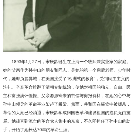
1893年1月27日，宋庆龄诞生在上海一个牧师兼实业家的家庭。
她的父亲作为孙中山的朋友和同志，是她的第一个启蒙老师。少年时
代，她即负笈异域，在美国接受了“欧洲式的教育”，受到民主主义的
洗礼。辛亥革命推翻了清朝专制统治，使她对祖国的独立、自由、民
主和富强满怀憧憬。父亲源源寄来的书信与剪报资料，在她的心中与
孙中山领导的革命事业架起了桥梁。然而，共和国在摇篮中被扼杀，
革命的大潮已经消退，宋庆龄学成归国改革和建设祖国的抱负无由施
展。她径直到流亡的革命党人集中的东京，不久即担任了孙中山的助
手，开始了她长达70年的革命生涯。