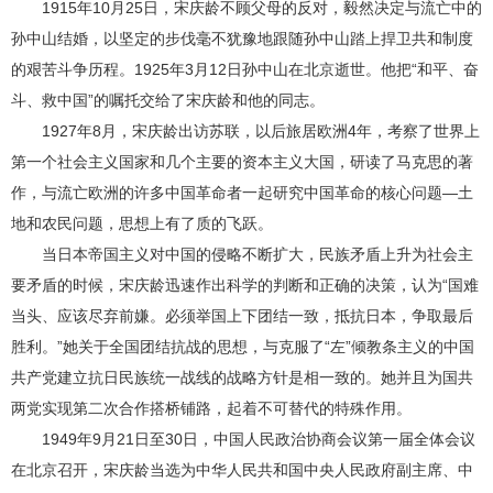
1915年10月25日，宋庆龄不顾父母的反对，毅然决定与流亡中的
孙中山结婚，以坚定的步伐毫不犹豫地跟随孙中山踏上捍卫共和制度
的艰苦斗争历程。1925年3月12日孙中山在北京逝世。他把“和平、奋
斗、救中国”的嘱托交给了宋庆龄和他的同志。
1927年8月，宋庆龄出访苏联，以后旅居欧洲4年，考察了世界上
第一个社会主义国家和几个主要的资本主义大国，研读了马克思的著
作，与流亡欧洲的许多中国革命者一起研究中国革命的核心问题—土
地和农民问题，思想上有了质的飞跃。
当日本帝国主义对中国的侵略不断扩大，民族矛盾上升为社会主
要矛盾的时候，宋庆龄迅速作出科学的判断和正确的决策，认为“国难
当头、应该尽弃前嫌。必须举国上下团结一致，抵抗日本，争取最后
胜利。”她关于全国团结抗战的思想，与克服了“左”倾教条主义的中国
共产党建立抗日民族统一战线的战略方针是相一致的。她并且为国共
两党实现第二次合作搭桥铺路，起着不可替代的特殊作用。
1949年9月21日至30日，中国人民政治协商会议第一届全体会议
在北京召开，宋庆龄当选为中华人民共和国中央人民政府副主席、中