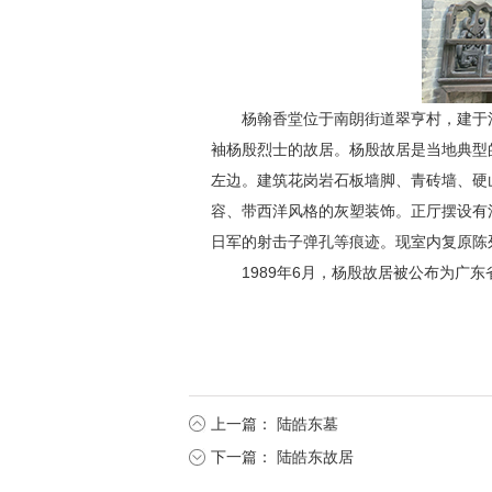
杨翰香堂位于南朗街道翠亨村，建于清
袖杨殷烈士的故居。杨殷故居是当地典型
左边。建筑花岗岩石板墙脚、青砖墙、硬
容、带西洋风格的灰塑装饰。正厅摆设有
日军的射击子弹孔等痕迹。现室内复原陈
1989年6月，杨殷故居被公布为广
上一篇：
陆皓东墓
下一篇：
陆皓东故居