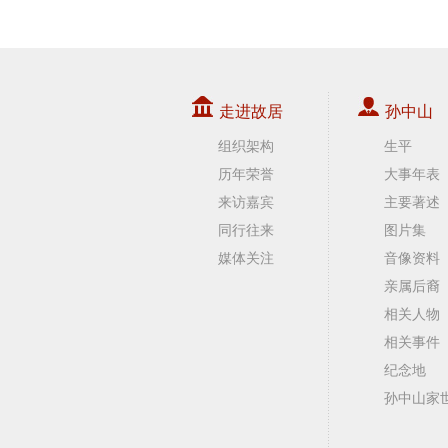
走进故居
孙中山
组织架构
生平
历年荣誉
大事年表
来访嘉宾
主要著述
同行往来
图片集
媒体关注
音像资料
亲属后裔
相关人物
相关事件
纪念地
孙中山家