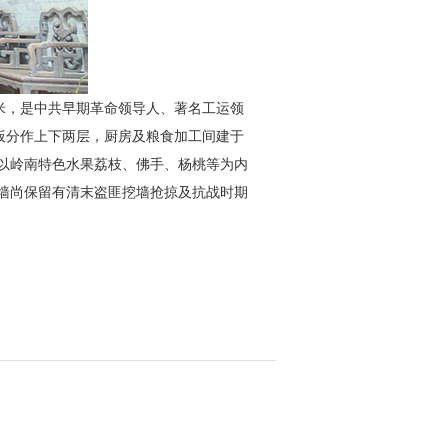
方米，是中共早期革命领导人、著名工运领
板分作上下两层，厨房及粮食加工间建于
以岭南特色水果荔枝、佛手、杨桃等为内
墙尚保留有清末盗匪挖墙抢掠及抗战时期