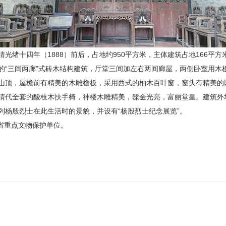
光绪十四年（1888）前后，占地约950平方米，主体建筑占地166平
的“三间两廊”式砖木结构建筑，厅堂三间加左右两间廊屋，两侧卧室用木
山顶，屋檐前有精美的木雕檐板，采用西式的柚木百叶窗，窗头有精美的
清代全套的酸枝木扶手椅，神楼木雕精美，髹金光亮，富丽堂皇。建筑外
列杨殷烈士在此生活时的景貌，并设有“杨殷烈士纪念展览”。
东省重点文物保护单位。