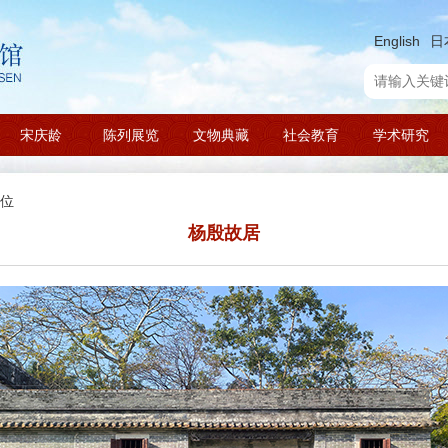
English
日
宋庆龄
陈列展览
文物典藏
社会教育
学术研究
位
杨殷故居