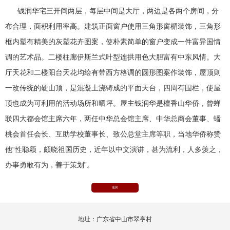
钱润华宅三开间两层，每层中间是大厅，两边是各两个房间，分
布合理，面积利用率高。建筑正面窗户使用三角形窗楣装饰，三角形
框内塑有精美的灰塑花卉图案，使朴素简单的窗户变成一件富异国情
调的艺术品。二楼柱廊伊斯兰式叶型连拱用色大胆富有中东风情。大
厅天花和二楼阳台天花均绘有带西方格调的圆形图案作装饰，屋顶则
一改传统的硬山顶，是混凝土浇铸成的平面天台，四周有围栏，使屋
顶也成为可利用的活动场所和晒坪。屋主钱润华是檀香山华侨，曾蝉
联四大都会馆主席六年，两任中华总会馆主席、中华总商会董事、蟠
桃会首任会长、互助学校董事长、致公总堂主席等职，当地华侨称赞
他“性聪颖，颇晓祖国历史，近年以中文演讲，甚为流利，人多羡之，
办事勇敢有为，善于策划”。
返回
地址：广东省中山市翠亨村