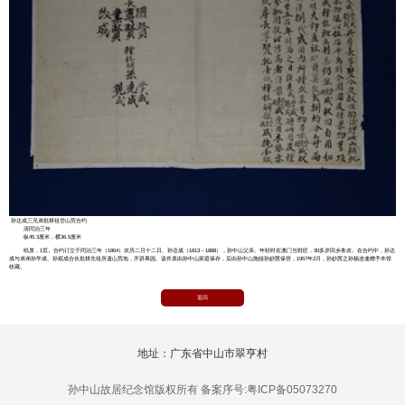
孙达成三兄弟批耕祖尝山荒合约
清同治三年
纵45.3厘米，横36.5厘米
纸质，1页。合约订立于同治三年（1864）农历二月十二日。孙达成（1813－1888），孙中山父亲。年轻时在澳门当鞋匠，30多岁回乡务农。在合约中，孙达
成与弟弟孙学成、孙观成合伙批耕先祖所遗山荒地，开辟果园。该件原由孙中山家庭保存，后由孙中山胞姐孙妙茜保管，1957年2月，孙妙茜之孙杨连逢赠予本馆
收藏。
返回
地址：广东省中山市翠亨村
孙中山故居纪念馆版权所有 备案序号:粤ICP备05073270