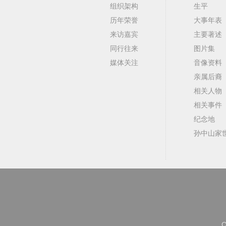
组织架构
生平
历年荣誉
大事年表
来访嘉宾
主要著述
同行往来
图片集
媒体关注
音像资料
亲属后裔
相关人物
相关事件
纪念地
孙中山家
C