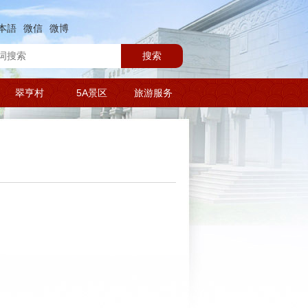
本語
微信
微博
搜索
翠亨村
5A景区
旅游服务