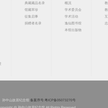
典藏藏品名录
概况
教
馆藏萃珍
学术委员会
教
征集启事
学术活动
互
捐赠者名录
逸仙图书馆
志
本馆出版物
世
孙中山故居纪念馆
备案序号:粤ICP备05073270号
opyright @ 孙中山故居纪念馆 All Rights Reserved