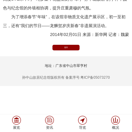
色与纪念馆的外墙相协调，提升庄重肃穆的气氛。
为了增添春节“年味”，在该馆非物质文化遗产展示区，初一至初
三，还有“我们的节日——龙狮贺岁庆新春”非遗展演活动。
2014年02月01日
来源：新华网 记者：魏蒙
返回
地址：广东省中山市翠亨村
孙中山故居纪念馆版权所有 备案序号:粤ICP备05073270
展览
资讯
导览
概况