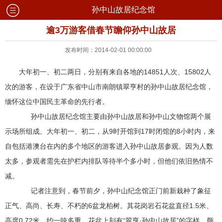
孙中山故居纪念馆
逾3万游客借春节瞻仰孙中山故居
发布时间：2014-02-01 00:00:00
大年初一、初二两日，分别有来自各地的14851人次、15802人
次的游客，在设于广东省中山市南朗镇翠亨村的孙中山故居纪念馆，
缅怀这位中国民主革命的先行者。
孙中山故居纪念馆主要由孙中山故居和孙中山文物馆两个展
示场所组成。大年初一、初二，从9时开馆到17时闭馆的8小时内，来
自包括港澳台在内的多个地区的游客进入孙中山故居参观。因为人数
太多，参观者需先在护栏内排队等待半个多小时，但他们依旧热情不
减。
记者注意到，春节前夕，孙中山纪念馆正门前新栽种了象征
正气、高尚、长寿、不朽的6盆龙柏树。其花岗岩石花盆直径
1.5米
、
高度
0.72米
，约一吨多重，花盆上刻有“翠亨·孙中山故居”的字样，颜