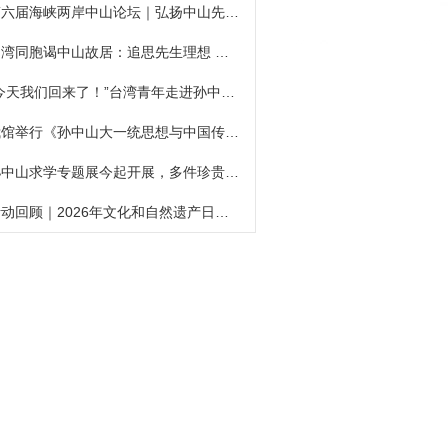
第六届海峡两岸中山论坛｜弘扬中山先生奋斗精神，共谋中华民族伟大复兴
台湾同胞谒中山故居：追思先生理想 呼吁接续奋斗
“今天我们回来了！”台湾青年走进孙中山故居
我馆举行《孙中山大一统思想与中国传统文化》分享活动
孙中山求学专题展今起开展，多件珍贵史料首次亮相
活动回顾｜2026年文化和自然遗产日系列研学活动