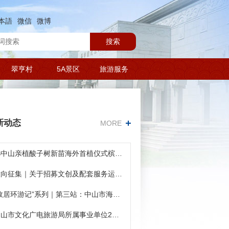
本語
微信
微博
搜索
翠亨村
5A景区
旅游服务
新动态
MORE
孙中山亲植酸子树新苗海外首植仪式槟城举行
意向征集｜关于招募文创及配套服务运营项目意向合作运营机构的通告
“故居环游记”系列｜第三站：中山市海湾第一幼儿园
中山市文化广电旅游局所属事业单位2026年公开招聘事业单位人员考试综合成绩与入围体检人员名单公告