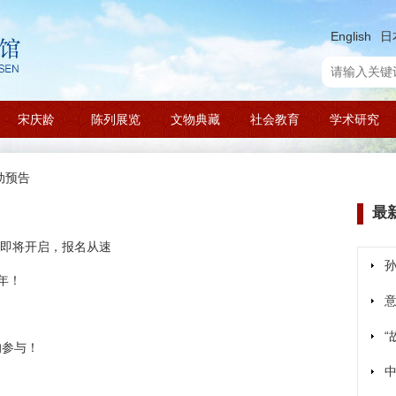
English
日
宋庆龄
陈列展览
文物典藏
社会教育
学术研究
动预告
最
动即将开启，报名从速
年！
的参与！