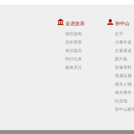
走进故居
孙中山
组织架构
生平
历年荣誉
大事年表
来访嘉宾
主要著述
同行往来
图片集
媒体关注
音像资料
亲属后裔
相关人物
相关事件
纪念地
孙中山家