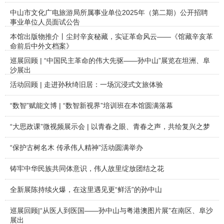
中山市文化广电旅游局所属事业单位2025年（第二期）公开招聘
事业单位人员面试公告
本馆出版物推介丨尘封辛亥秘藏，实证革命风云——《馆藏辛亥革
命前后中外文档案》
巡展回顾 | “中国民主革命的伟大先驱——孙中山”展览在坦洲、阜
沙展出
活动回顾 | 走进孙秋绮旧居：一场沉浸式文旅体验
“数智”赋能文博 | “数智新视界”培训班在本馆圆满落幕
“大思政课”微视频展示会 | 以青春之眼、青春之声，共绘复兴之梦
“保护古树名木 传承伟人精神”活动圆满举办
铸牢中华民族共同体意识，伟人故里绽放团结之花
全新展陈持续火爆，在这里遇见更“鲜活”的孙中山
巡展回顾|“从医人到医国——孙中山与粤港澳图片展”在南区、阜沙
展出