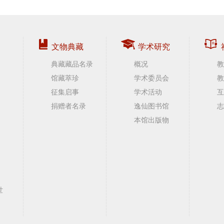
文物典藏
学术研究
典藏藏品名录
概况
教
馆藏萃珍
学术委员会
教
征集启事
学术活动
互
捐赠者名录
逸仙图书馆
志
本馆出版物
世