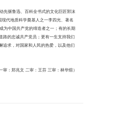
运动先驱鲁迅、百科全书式的文化巨匠郭沫
国现代地质科学奠基人之一李四光、著名
并成为中国共产党的缔造者之一；有的长期
道路的忠诚共产党员；更有一生支持我们
懈追求，对国家和人民的热爱，以及他们
一审：郑兆文 二审：王芬 三审：林华煊）