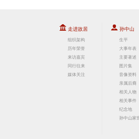
走进故居
孙中山
组织架构
生平
历年荣誉
大事年表
来访嘉宾
主要著述
同行往来
图片集
媒体关注
音像资料
亲属后裔
相关人物
相关事件
纪念地
孙中山家