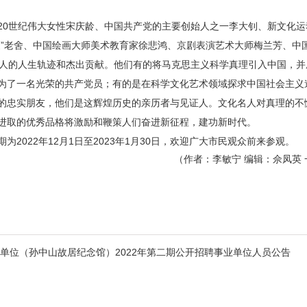
20世纪伟大女性宋庆龄、中国共产党的主要创始人之一李大钊、新文化
家”老舍、中国绘画大师美术教育家徐悲鸿、京剧表演艺术大师梅兰芳、中
名人的人生轨迹和杰出贡献。他们有的将马克思主义科学真理引入中国，
为了一名光荣的共产党员；有的是在科学文化艺术领域探求中国社会主义
的忠实朋友，他们是这辉煌历史的亲历者与见证人。文化名人对真理的不
进取的优秀品格将激励和鞭策人们奋进新征程，建功新时代。
2022年12月1日至2023年1月30日，欢迎广大市民观众前来参观。
（作者：李敏宁 编辑：佘凤英 
单位（孙中山故居纪念馆）2022年第二期公开招聘事业单位人员公告