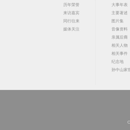
历年荣誉
大事年表
来访嘉宾
主要著述
同行往来
图片集
媒体关注
音像资料
亲属后裔
相关人物
相关事件
纪念地
孙中山家
C