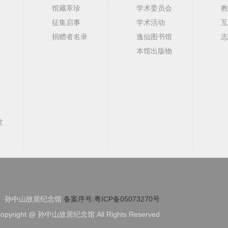
馆藏萃珍
学术委员会
教
征集启事
学术活动
互
捐赠者名录
逸仙图书馆
志
本馆出版物
世
孙中山故居纪念馆
备案序号:粤ICP备05073270号
opyright @ 孙中山故居纪念馆 All Rights Reserved