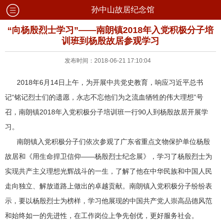
孙中山故居纪念馆
“向杨殷烈士学习”——南朗镇2018年入党积极分子培
训班到杨殷故居参观学习
发布时间：2018-06-21 17:10:04
2018年6月14日上午，为开展中共党史教育，响应习近平总书
记“铭记烈士们的遗愿，永志不忘他们为之流血牺牲的伟大理想”号
召，南朗镇2018年入党积极分子培训班一行90人到杨殷故居开展学
习。
南朗镇入党积极分子们依次参观了广东省重点文物保护单位杨殷
故居和《用生命捍卫信仰——杨殷烈士纪念展》，学习了杨殷烈士为
实现共产主义理想光辉战斗的一生，了解了他在中华民族和中国人民
走向独立、解放道路上做出的卓越贡献。南朗镇入党积极分子纷纷表
示，要以杨殷烈士为榜样，学习他展现的中国共产党人崇高品德风范
和始终如一的先进性，在工作岗位上争先创优，更好服务社会。