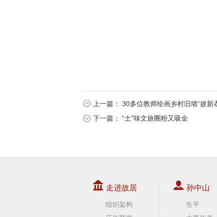
上一篇：
30多位教师绘画乡村旧墙“披新
下一篇：
“土”味文旅圈粉又吸金
走进故居
孙中山
组织架构
生平