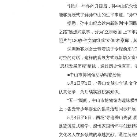
“经过一年多的升级后，孙中山纪念
能够沉浸式了解孙中山的生平事迹。”孙
据悉，孙中山纪念馆内新陈列“中国民主
之路”递进式叙事，分为“立志救国 上下求索
照片与120多件文物组成“立体”档案库
深圳游客刘女士带着孩子专程前来“
时空的对话，这样的观展方式既新颖又富
“思想发展历程”暗线，通过历史性宣言
■中山市博物馆活动精彩纷呈
5月1日至3日，“香山文脉少年说 
认真记录，为后续实践积累知识。
“五一”期间，中山市博物馆内趣味
上；备受青少年喜爱的集章活动同步开展
5月4日至5日，两场“寻迹香山先贤
足迹沉浸式研学，感悟家国情怀与创新精
文化名人在多领域的卓越贡献。通过沉浸