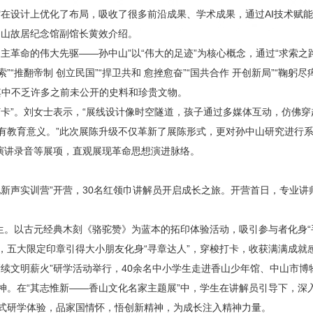
馆在设计上优化了布局，吸收了很多前沿成果、学术成果，通过AI技术赋
中山故居纪念馆副馆长黄效介绍。
革命的伟大先驱——孙中山”以“伟大的足迹”为核心概念，通过“求索之路”“
”“推翻帝制 创立民国”“捍卫共和 愈挫愈奋”“国共合作 开创新局”“鞠躬尽
，其中不乏许多之前未公开的史料和珍贵文物。
打卡”。刘女士表示，“展线设计像时空隧道，孩子通过多媒体互动，仿佛
有教育意义。”此次展陈升级不仅革新了展陈形式，更对孙中山研究进行
、演讲录音等展项，直观展现革命思想演进脉络。
文化新声实训营”开营，30名红领巾讲解员开启成长之旅。开营首日，专业
横生。以古元经典木刻《骆驼赞》为蓝本的拓印体验活动，吸引参与者化身“
，五大限定印章引得大小朋友化身“寻章达人”，穿梭打卡，收获满满成就
 赓续文明薪火”研学活动举行，40余名中小学生走进香山少年馆、中山市
神。在“其志惟新——香山文化名家主题展”中，学生在讲解员引导下，深
式研学体验，品家国情怀，悟创新精神，为成长注入精神力量。