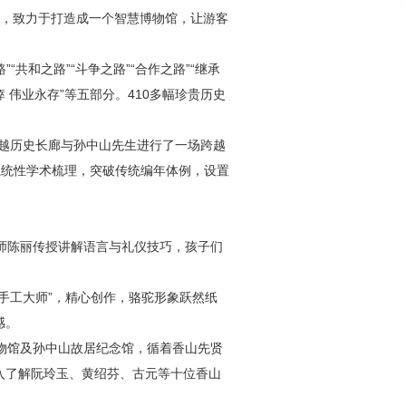
能，致力于打造成一个智慧博物馆，让游客
共和之路”“斗争之路”“合作之路”“继承
瘁 伟业永存”等五部分。410多幅珍贵历史
穿越历史长廊与孙中山先生进行了一场跨越
系统性学术梳理，突破传统编年体例，设置
讲师陈丽传授讲解语言与礼仪技巧，孩子们
手工大师”，精心创作，骆驼形象跃然纸
感。
博物馆及孙中山故居纪念馆，循着香山先贤
入了解阮玲玉、黄绍芬、古元等十位香山