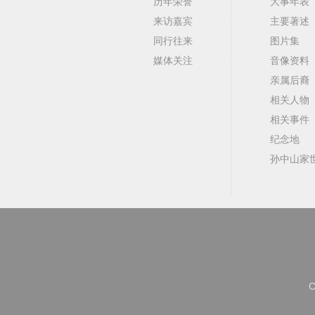
历年荣誉
大事年表
来访嘉宾
主要著述
同行往来
图片集
媒体关注
音像资料
亲属后裔
相关人物
相关事件
纪念地
孙中山家
C