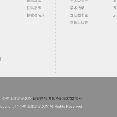
馆藏萃珍
学术委员会
教
征集启事
学术活动
互
捐赠者名录
逸仙图书馆
志
本馆出版物
世
孙中山故居纪念馆
备案序号:粤ICP备05073270号
opyright @ 孙中山故居纪念馆 All Rights Reserved