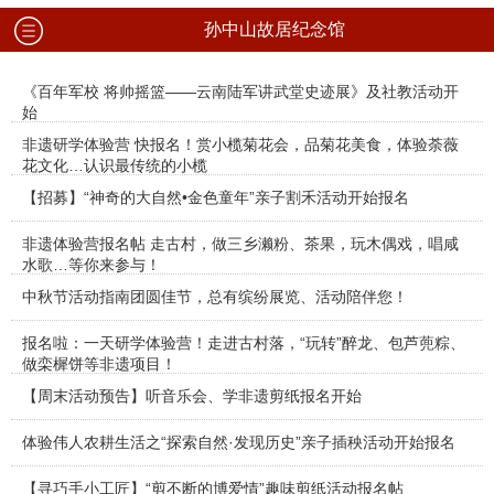
孙中山故居纪念馆
《百年军校 将帅摇篮——云南陆军讲武堂史迹展》及社教活动开
始
非遗研学体验营 快报名！赏小榄菊花会，品菊花美食，体验荼薇
花文化…认识最传统的小榄
【招募】“神奇的大自然•金色童年”亲子割禾活动开始报名
非遗体验营报名帖 走古村，做三乡濑粉、茶果，玩木偶戏，唱咸
水歌…等你来参与！
中秋节活动指南团圆佳节，总有缤纷展览、活动陪伴您！
报名啦：一天研学体验营！走进古村落，“玩转”醉龙、包芦蔸粽、
做栾樨饼等非遗项目！
【周末活动预告】听音乐会、学非遗剪纸报名开始
体验伟人农耕生活之“探索自然·发现历史”亲子插秧活动开始报名
【寻巧手小工匠】“剪不断的博爱情”趣味剪纸活动报名帖