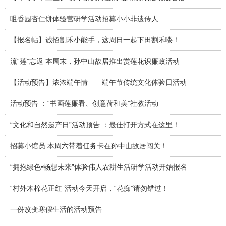
咀香园杏仁饼体验营研学活动招募小小非遗传人
【报名帖】诚招割禾小能手，这周日一起下田割禾喽！
流“莲”忘返 本周末，孙中山故居推出赏莲花识廉政活动
【活动预告】浓浓端午情——端午节传统文化体验日活动
活动预告 ：“书画莲廉看、创意荷和美”社教活动
“文化和自然遗产日”活动预告 ：最佳打开方式在这里！
招募小馆员 本周六带着任务卡在孙中山故居闯关！
“拥抱绿色•畅想未来”体验伟人农耕生活研学活动开始报名
“村外木棉花正红”活动今天开启，“花痴”请勿错过！
一份改变寒假生活的活动预告