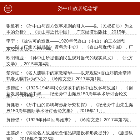
孙中山故居纪念馆
张道有：《孙中山与西方议事规则的引入——以〈民权初步〉为文
本的分析》，《香山与近代中国》，广东经济出版社，2015年。
李宁：《被认可的造反——1920年代香山（中山）的工农运动
——以〈广州民国日报〉资料为中心》，《香山与近代中国》，广
东经济出版社，2015年。
欧阳镇业：《孙中山所提倡的民生观对当代的现实意义》，《北方
文学》，2015年第4期。
楚秀红：《名人遗嘱中的家教精华——以郑观应<香山郑慎余堂待
鹤老人嘱书>为中心》,《岭南文史》2017年第1期。
漆德红：《1925-1948年民众视域中的孙中山故乡与故居》，《创
新发展与振兴中华——纪念孙中山诞辰150周年学术研讨会论文
集》，2016年12月。
黄健敏：《孙中山的影响与形象研究初探》，《纪念孙中山先生诞
辰150周年国际学术研讨会论文集》，2016年11月。
黄德强：《1929年孙科回粤始末》，《岭南文史》2017年第2期。
王莲娣：《试论名人故居纪念馆品牌建设和形象提升》，《旅游纵
览》，2016年总第225期。