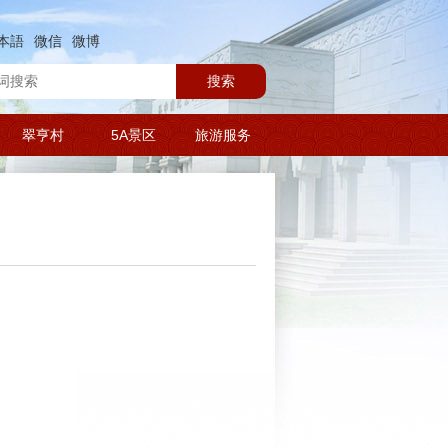
本語
微信
微博
搜索
翠亨村
5A景区
旅游服务