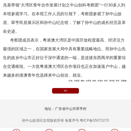
兆基带领“大湾区青年合作发展计划之中山创科考察团”一行30多人到
本馆参观学习。在本馆工作人员的引领下，考察团参观了孙中山故
居、翠亨民居展示区和孙中山纪念馆，了解了孙中山的成长经历及革
命史迹。
考察团成员表示，粤港澳大湾区是中国开放程度最高、经济活力
最强的区域之一，在国家发展大局中具有重要战略地位。而孙中山先
生的故乡中山市正好位于深中通道的一端，是连接东西两岸的重要综
合交通枢纽。一大批粤港澳大湾区合作项目也正在加速落户中山，越
来越多的港澳青年也选择来中山创业、就业。
（作者：孙嘉茵 编辑：佘凤英 校稿：张道有 初审：林华煊 终审：黄健敏）
返回
地址：广东省中山市翠亨村
孙中山故居纪念馆版权所有 备案序号:粤ICP备05073270