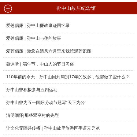
孙中山故居纪念馆
爱莲倡廉 | 孙中山廉政事迹回忆录
爱莲倡廉 | 孙中山与莲的故事
爱莲倡廉 | 邀您在清风六月里来我馆观莲识廉
微课堂 | 端午节，中山人的节日习俗
110年前的今天，孙中山回到阔别17年的故乡，他都做了些什么？
孙中山曾积极参与五四运动
孙中山曾为五一国际劳动节题写“天下为公”
清明缅怀|那些翠亨村的先烈
让文化无障碍传播 | 孙中山故里旅游区手语云导览