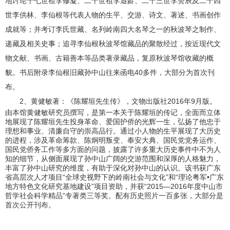
地讨论十七世祖李修凝、二十世祖李遐龄、二十三世李赞辰及二十四
世李供林、李仙根等代表人物的生平、交游、诗文、著述、书画创作
成就等；并考订李氏世藏、名列岭南四大名琴之一的秋波琴之制作、
递藏及相关史事；追寻李仙根秋波琴馆藏品的聚散经过，按近现代文
物文献、书画、古籍善本等品类著录藏品，复原秋波琴馆收藏的概
貌。书后附录李仙根旧藏孙中山往来函电40多件，大部分为首次刊
布。
2、黄健敏著：《陈耀垣先生传》，文物出版社2016年9月版。
由本馆黄健敏研究员撰写，是第一本关于陈耀垣的传记，全面而立体
地展现了陈耀垣先生投身革命、爱国护侨的光辉一生，弘扬了他忠于
理想和事业、清廉自守的崇高品行。通过小人物的生平展现了大历史
的进程，涉及革命筹款、陈炯明叛变、奉安大典、国民党党务运作、
国民党侨务工作等多方面的问题，披露了许多重大历史事件中不为人
知的细节，从侧面展现了孙中山广阔的交游范围和深厚的人格魅力，
丰富了孙中山研究的维度，有助于深化对孙中山的认识。该书获广东
省高层次人才项目“全球史视野下的岭南社会与文化”和“理论粤军•广东
地方特色文化研究基地建设”项目资助，并获“2015—2016年度中山市
哲学社会科学精品”专著类三等奖。配有历史照片一百多张，大部分是
首次公开刊布。