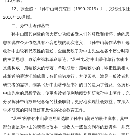
年10月版。
12、张金超：《孙中山研究综目（1990-2015）》，文物出版社
2016年10月版。
二、孙中山著作丛书
孙中山因其创建的伟大历史功绩备受人们的尊敬和缅怀，他的思
想学说在今天依然具有不容忽视的现实意义。《孙中山著作丛书》选
收孙中山较有代表性的著述，全面反映了孙中山先生在各个历史时期
的主要思想、政治主张和革命事迹。“丛书”以孙中山著作单行本或小
文集构成，篇幅较大的专著，单独成册；篇幅较小的，即把性质相同
或相近的著述汇编成册，各册单独发行，方便阅览，满足一般读者和
研究者的需求。编纂《孙中山著作丛书》的目的是为了普及、弘扬孙
中山先生的思想学说，使更多读者便利地阅览和研究孙中山著作，充
分发挥孙中山故居纪念馆的社会职能，更好地实现社会效益，在深入
学术研究的同时做好普及性的社会教育工作。
“丛书”所收孙中山著述尽量选取了孙中山著述的最佳底本，其中
部分更是孙中山的亲笔批改本；也收入一些首次刊布的新资料，并充