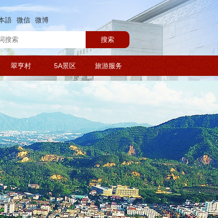
本語
微信
微博
搜索
翠亨村
5A景区
旅游服务