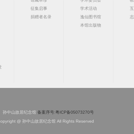
征集启事
学术活动
互
捐赠者名录
逸仙图书馆
志
本馆出版物
世
孙中山故居纪念馆
备案序号:粤ICP备05073270号
opyright @ 孙中山故居纪念馆 All Rights Reserved