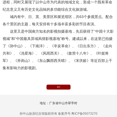
进程，同时又展现了以中山市为代表的地域文化，形成一个既有革命
纪念意义又有历史文化品味的多功能综合文化旅游城。
城内有中、日、英、美景区和展览馆区，共63个参观景点。配合
各个景区的主题，每天安排有十多场丰富多彩的节目表演。
这里又是中国南方知名的影视拍摄基地，先后获得了“中国十大影
视城”和“中国最具异域风情影视基地”称号。建成以来，在这里已拍摄
了《孙中山》、《下南洋》、《辛亥革命》、《日出东方》、《走向
共和》、《冼星海》、《风雨西关》、《敌营十八年》、《叶挺将
军》、《井岗山》、《东山飘雨西关晴》、《宋庆龄》等近百部上千
集有影响力的影视剧。
返回
地址：广东省中山市翠亨村
孙中山故居纪念馆版权所有 备案序号:粤ICP备05073270