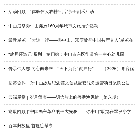
活动回顾｜“体验伟人农耕生活”亲子割禾活动
取名单公告
中山启动孙中山诞辰160周年城市文旅推介活动
最新展览丨“大道同行——孙中山、宋庆龄与中国共产党人”展览在
“故居环游记”系列｜第四站：中山市东区街道第一中心幼儿园
本馆开展
传承伟人志 同心向未来 | “‘天下为公’·两岸行”——（2026）粤台优
招募合作｜孙中山故居纪念馆文创及配套服务运营项目采购公告
秀青年学子修学行正式启行
云端展赏 | 岁月留痕——明信片上的粤港澳风情（第六期）
巡展回顾 |“中国民主革命的伟大先驱——孙中山”展览在翠亨小学
百年归故里 首度绽翠亨
展出