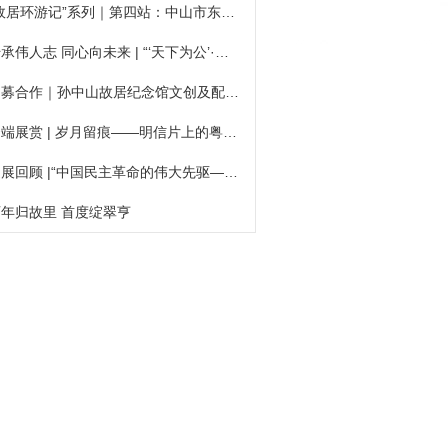
“故居环游记”系列｜第四站：中山市东区街道第一中心幼儿园
传承伟人志 同心向未来 | “‘天下为公’·两岸行”——（2026）粤台优秀青年学子修学行正式启行
招募合作｜孙中山故居纪念馆文创及配套服务运营项目采购公告
云端展赏 | 岁月留痕——明信片上的粤港澳风情（第六期）
巡展回顾 |“中国民主革命的伟大先驱——孙中山”展览在翠亨小学展出
百年归故里 首度绽翠亨