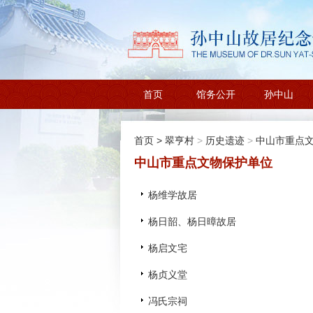
首页
馆务公开
孙中山
首页
>
翠亨村
>
历史遗迹
>
中山市重点
中山市重点文物保护单位
杨维学故居
杨日韶、杨日暲故居
杨启文宅
杨贞义堂
冯氏宗祠