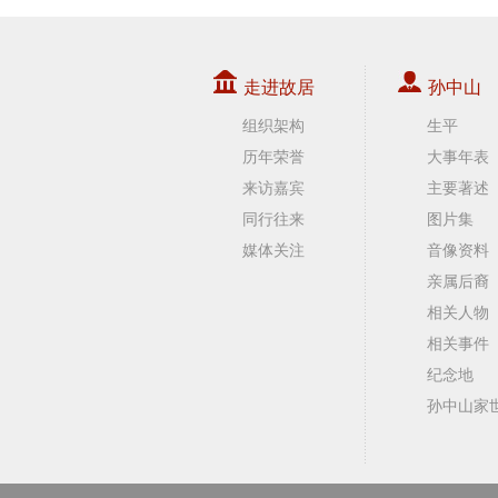
走进故居
孙中山
组织架构
生平
历年荣誉
大事年表
来访嘉宾
主要著述
同行往来
图片集
媒体关注
音像资料
亲属后裔
相关人物
相关事件
纪念地
孙中山家