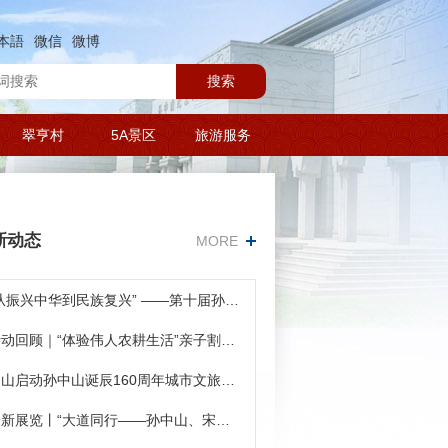
本語
微信
微博
搜索
翠亨村
5A景区
旅游服务
新动态
MORE
“从振兴中华到民族复兴” ——第十届孙中山研究青年研习营营员录取名单公告
活动回顾｜“体验伟人农耕生活”亲子割禾活动
中山启动孙中山诞辰160周年城市文旅推介活动
最新展览丨“大道同行——孙中山、宋庆龄与中国共产党人”展览在本馆开展