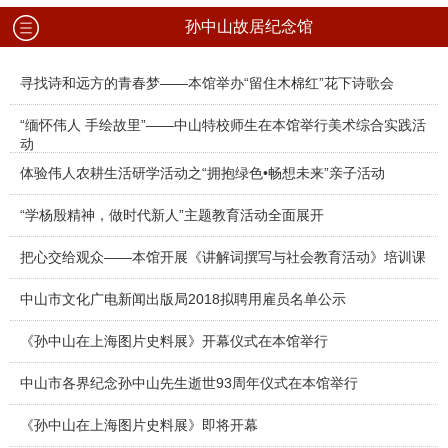
孙中山故居纪念馆
寻找诗和远方的青春梦——本馆举办“留住木棉红”花下诗歌会
“缅怀伟人 手绘故里”——中山特校师生在本馆举行美术综合实践活
动
体验伟人农耕生活研学活动之“拥抱绿色•畅想未来”亲子活动
“学杨殷精神，做时代新人”主题教育活动全面展开
把心交给观众——本馆开展《讲解词撰写与社会教育活动》培训课
中山市文化广电新闻出版局2018拟聘用雇员名单公示
《孙中山在上海图片史料展》开幕仪式在本馆举行
中山市各界纪念孙中山先生逝世93周年仪式在本馆举行
《孙中山在上海图片史料展》即将开幕