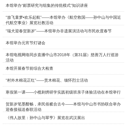
本馆举办“邮票研究与组集的传统模式”知识讲座
“放飞童梦•欢乐起航”——本馆举办《航空救国——孙中山与中国近
代航空事业》展览社教活动
“瑞犬迎春贺新岁”——本馆举办非遗展演活动与市民欢度春节
本馆举办元宵节灯谜会
本馆电视网络同步直播中山市2018年（第31届）慈善万人行巡游
活动
本馆开展春节前综合大检查
“村外木棉花正红”——赏木棉花、缅怀烈士活动
寒假第一课——小榄刺绣研学实践初级班亲子体验活动在本馆举行
贺新岁笔墨酣畅，承民俗糅合古今——本馆与中山市书协联合举办
迎春接福送春联活动
《伟人故里：孙中山与翠亨》展览在武汉展出